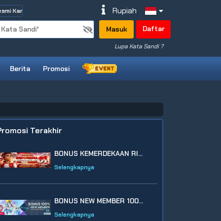
Rupiah
 Kami Untuk Memudahkan Dan Mempercepat Pelayanan Kami
Daftar
Masuk
Lupa Kata Sandi ?
Berita
Promosi
Promosi Terakhir
BONUS KEMERDEKAAN RI...
Selengkapnya
BONUS NEW MEMBER 100...
Selengkapnya