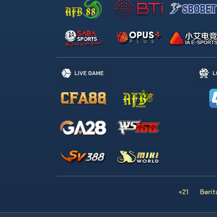
LIVE GAME
L
+21
Berit