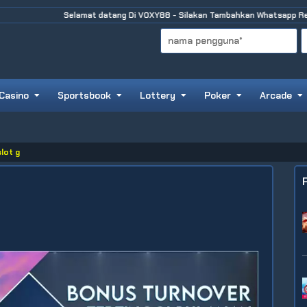
Selamat datang Di VOXY88 - Silakan Tambahkan Whatsapp Resmi
Casino
Sportsbook
Lottery
Poker
Arcade
slot game