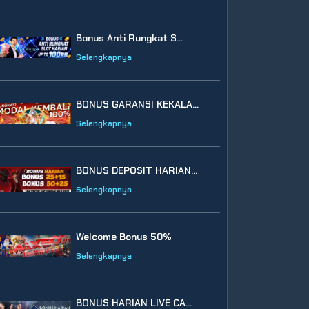
Bonus Anti Rungkat S...
Selengkapnya
BONUS GARANSI KEKALA...
Selengkapnya
BONUS DEPOSIT HARIAN...
Selengkapnya
Welcome Bonus 50%
Selengkapnya
BONUS HARIAN LIVE CA...