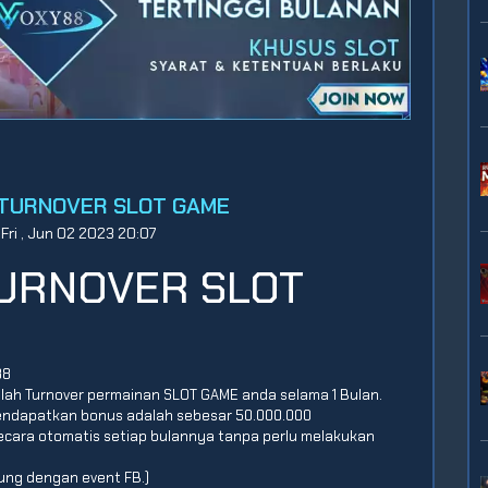
TURNOVER SLOT GAME
:
Fri , Jun 02 2023 20:07
URNOVER SLOT
88
lah Turnover permainan SLOT GAME anda selama 1 Bulan.
endapatkan bonus adalah sebesar 50.000.000
cara otomatis setiap bulannya tanpa perlu melakukan
ung dengan event FB.)