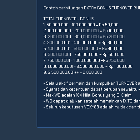
Contoh perhitungan EXTRA BONUS TURNOVER BUL
TOTAL TURNOVER - BONUS
1. 50.000.000 - 100.000.000 = Rp 50,000
2. 100.000.000 - 200.000.000 = Rp 100,000
3. 200.000.001 - 300,000.000 = Rp 200.000
4. 300.000.001 - 400,000.000 = Rp 300,000
5. 400.000.001 - 500.000.000 = Rp 400,000
6. 500.000.001 - 750.000.000 = Rp 500.000
7. 750.000.001 - 1.000.000.000 =Rp 750.000
8. 1.000.000.001 - 3.500.000.000 = Rp 1.000.000
9. 3.500.000.001++ = 2.000.000
- Selalu aktif bermain dan kumpulkan TURNOVER
- Syarat dan ketentuan dapat berubah sewaktu -
- Max WD adalah 10X Nilai Bonus yang Di Claim
- WD dapat diajukan setelah memainkan 1X TO dar
- Seluruh keputusan VOXY88 adalah mutlak dan t