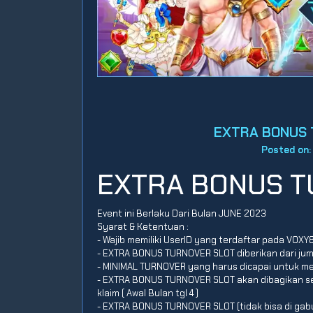
EXTRA BONUS 
Posted on
EXTRA BONUS T
Event ini Berlaku Dari Bulan JUNE 2023
Syarat & Ketentuan :
- Wajib memiliki UserID yang terdaftar pada VOXY
- EXTRA BONUS TURNOVER SLOT diberikan dari jum
- MINIMAL TURNOVER yang harus dicapai untuk m
- EXTRA BONUS TURNOVER SLOT akan dibagikan se
klaim ( Awal Bulan tgl 4 )
- EXTRA BONUS TURNOVER SLOT (tidak bisa di gab