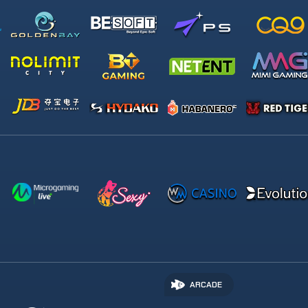
ARCADE