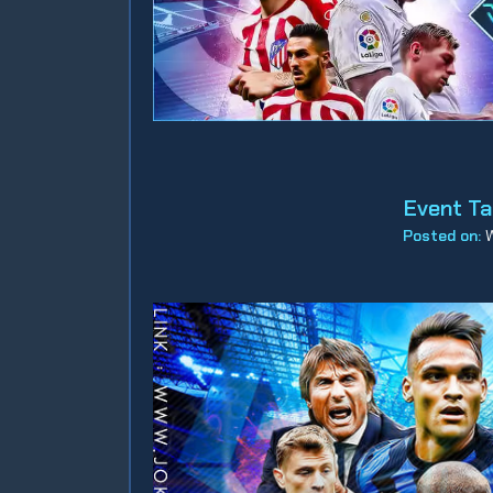
Event Ta
Posted on:
W