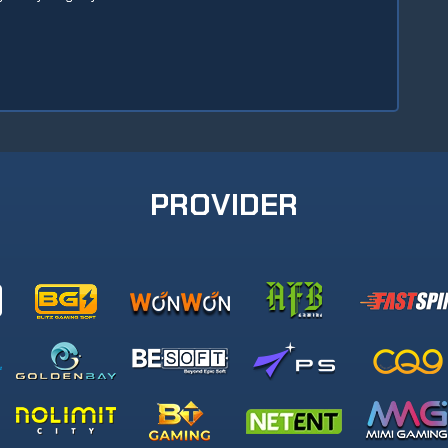
PROVIDER