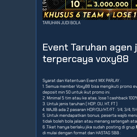
TARUHAN JUDI BOLA
Event Taruhan agen j
terpercaya voxy88
Syarat dan Ketentuan Event MIX PARLAY :
1. Semua member Voxy88 bisa mengikuti promo even
deposit min 50 untuk ikut promo ini.
2. Minimal 5 tim atau ke atas, lose 1 cashback 100% 
3. Untuk jenis taruhan ( HDP, OU, HT, FT )
4. WAJIB ada 2 pasaran HDP/OU/HT/FT : 1/4, 3/4, 11/4
5. Untuk mendapatkan bonus, peserta wajib menang
tidak boleh bola jalan atau menang setengah ata
6 .Tiket hanya berlaku jika sudah posting di grup
di mulai dengan format dan HASTAG SBB :