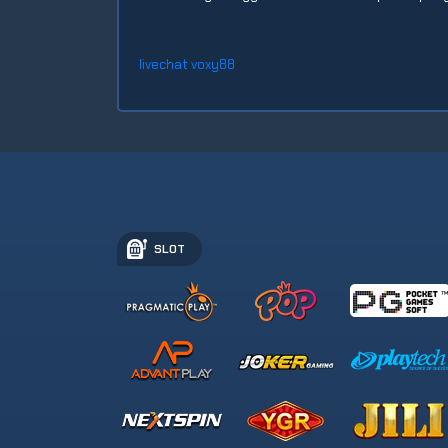
livechat voxy88
SLOT