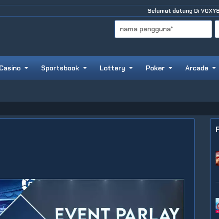
Selamat datang Di VOXY88 - 
Casino
Sportsbook
Lottery
Poker
Arcade